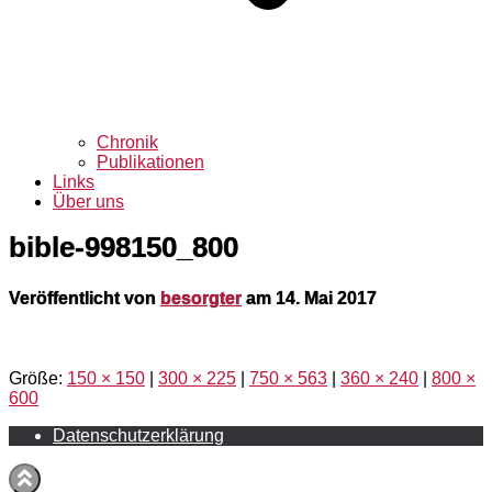
Chronik
Publikationen
Links
Über uns
bible-998150_800
Veröffentlicht von
besorgter
am
14. Mai 2017
Größe:
150 × 150
|
300 × 225
|
750 × 563
|
360 × 240
|
800 ×
600
Datenschutzerklärung