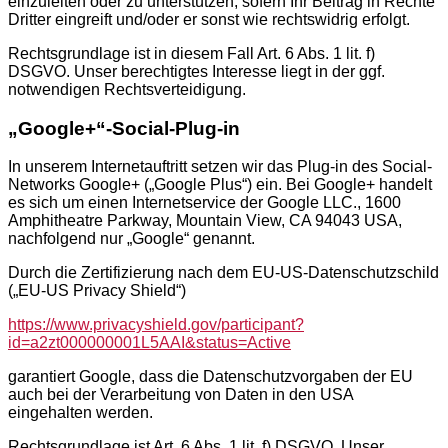
einzuleiten oder zu unterstützen, sofern Ihr Beitrag in Rechte
Dritter eingreift und/oder er sonst wie rechtswidrig erfolgt.
Rechtsgrundlage ist in diesem Fall Art. 6 Abs. 1 lit. f)
DSGVO. Unser berechtigtes Interesse liegt in der ggf.
notwendigen Rechtsverteidigung.
„Google+“-Social-Plug-in
In unserem Internetauftritt setzen wir das Plug-in des Social-
Networks Google+ („Google Plus“) ein. Bei Google+ handelt
es sich um einen Internetservice der Google LLC., 1600
Amphitheatre Parkway, Mountain View, CA 94043 USA,
nachfolgend nur „Google“ genannt.
Durch die Zertifizierung nach dem EU-US-Datenschutzschild
(„EU-US Privacy Shield“)
https://www.privacyshield.gov/participant?
id=a2zt000000001L5AAI&status=Active
garantiert Google, dass die Datenschutzvorgaben der EU
auch bei der Verarbeitung von Daten in den USA
eingehalten werden.
Rechtsgrundlage ist Art. 6 Abs. 1 lit. f) DSGVO. Unser