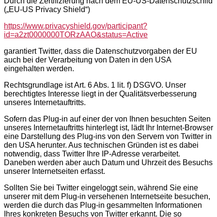
Durch die Zertifizierung nach dem EU-US-Datenschutzschild
(„EU-US Privacy Shield“)
https://www.privacyshield.gov/participant?
id=a2zt0000000TORzAAO&status=Active
garantiert Twitter, dass die Datenschutzvorgaben der EU
auch bei der Verarbeitung von Daten in den USA
eingehalten werden.
Rechtsgrundlage ist Art. 6 Abs. 1 lit. f) DSGVO. Unser
berechtigtes Interesse liegt in der Qualitätsverbesserung
unseres Internetauftritts.
Sofern das Plug-in auf einer der von Ihnen besuchten Seiten
unseres Internetauftritts hinterlegt ist, lädt Ihr Internet-Browser
eine Darstellung des Plug-ins von den Servern von Twitter in
den USA herunter. Aus technischen Gründen ist es dabei
notwendig, dass Twitter Ihre IP-Adresse verarbeitet.
Daneben werden aber auch Datum und Uhrzeit des Besuchs
unserer Internetseiten erfasst.
Sollten Sie bei Twitter eingeloggt sein, während Sie eine
unserer mit dem Plug-in versehenen Internetseite besuchen,
werden die durch das Plug-in gesammelten Informationen
Ihres konkreten Besuchs von Twitter erkannt. Die so