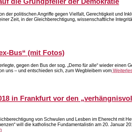
uf die Grundpfeiler der Demokratie
n der politischen Angriffe gegen Vielfalt, Gerechtigkeit und I
iner Zeit, in der Gleichberechtigung, wissenschaftliche Integritä
ex-Bus“ (mit Fotos)
überlegte, gegen den Bus der sog. „Demo für alle“ wieder einen 
von uns – und entschieden sich, zum Wegbleibem vom
Weiterle
018 in Frankfurt vor den „verhängnisvo
eichberechtigung von Schwulen und Lesben im Eherecht mit He
enzen“ will die katholische Fundamentalistin am 20. Januar 201
n