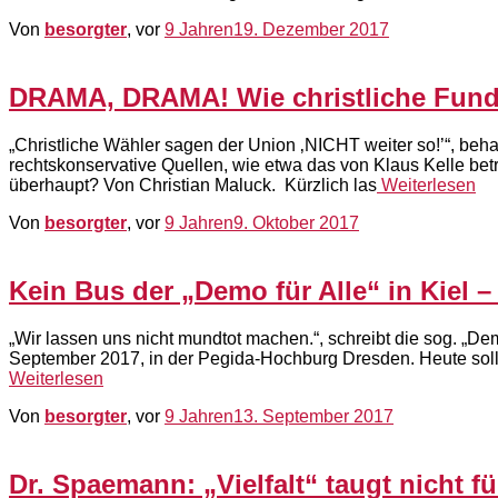
Von
besorgter
, vor
9 Jahren
19. Dezember 2017
DRAMA, DRAMA! Wie christliche Fundame
„Christliche Wähler sagen der Union ‚NICHT weiter so!’“, beh
rechtskonservative Quellen, wie etwa das von Klaus Kelle bet
überhaupt? Von Christian Maluck. Kürzlich las
Weiterlesen
Von
besorgter
, vor
9 Jahren
9. Oktober 2017
Kein Bus der „Demo für Alle“ in Kiel 
„Wir lassen uns nicht mundtot machen.“, schreibt die sog. „De
September 2017, in der Pegida-Hochburg Dresden. Heute sollt
Weiterlesen
Von
besorgter
, vor
9 Jahren
13. September 2017
Dr. Spaemann: „Vielfalt“ taugt nicht fü