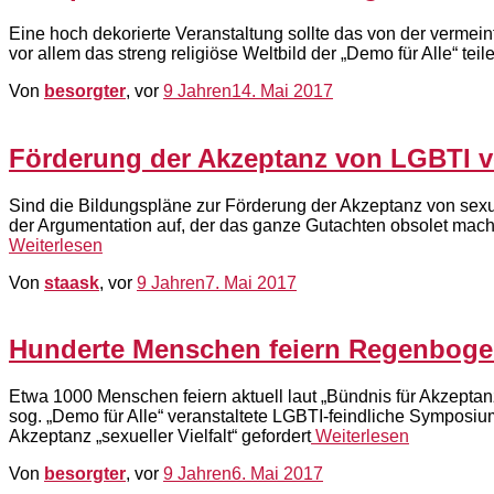
Eine hoch dekorierte Veranstaltung sollte das von der vermei
vor allem das streng religiöse Weltbild der „Demo für Alle“ te
Von
besorgter
, vor
9 Jahren
14. Mai 2017
Förderung der Akzeptanz von LGBTI 
Sind die Bildungspläne zur Förderung der Akzeptanz von sexue
der Argumentation auf, der das ganze Gutachten obsolet mach
Weiterlesen
Von
staask
, vor
9 Jahren
7. Mai 2017
Hunderte Menschen feiern Regenboge
Etwa 1000 Menschen feiern aktuell laut „Bündnis für Akzepta
sog. „Demo für Alle“ veranstaltete LGBTI-feindliche Symposi
Akzeptanz „sexueller Vielfalt“ gefordert
Weiterlesen
Von
besorgter
, vor
9 Jahren
6. Mai 2017