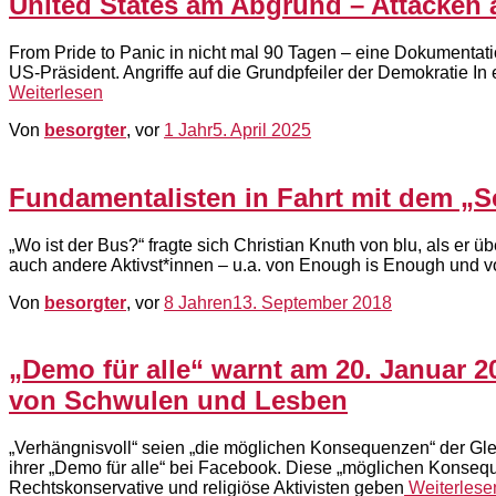
United States am Abgrund – Attacken a
From Pride to Panic in nicht mal 90 Tagen – eine Dokumentatio
US-Präsident. Angriffe auf die Grundpfeiler der Demokratie In e
Weiterlesen
Von
besorgter
, vor
1 Jahr
5. April 2025
Fundamentalisten in Fahrt mit dem „S
„Wo ist der Bus?“ fragte sich Christian Knuth von blu, als er 
auch andere Aktivst*innen – u.a. von Enough is Enough und 
Von
besorgter
, vor
8 Jahren
13. September 2018
„Demo für alle“ warnt am 20. Januar 2
von Schwulen und Lesben
„Verhängnisvoll“ seien „die möglichen Konsequenzen“ der Gl
ihrer „Demo für alle“ bei Facebook. Diese „möglichen Konsequ
Rechtskonservative und religiöse Aktivisten geben
Weiterlese